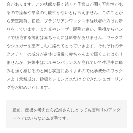
合があります。この状態が長く続くと子宮口が開く可能性があ
るので流産や早産の可能性がないとは言えません。このことか
ら安定期前、初産、ブラジリアンワックス未経験者の方はお断
りをしています。また光やレーザー脱毛と違い、毛根からハン
ドで脱毛する施術は赤ちゃんには影響がありません。ワックス
やシュガーを塗布し毛に絡めてとっていきます。それぞれのテ
クスチャーの成分が身体に浸透し赤ちゃんまで届くことはあり
ませんが、妊娠中はホルモンバランスが崩れていて生理中に痛
みを強く感じるのと同じ状態にありますので化学成分のワック
スより天然成分、砂糖とレモンと水だけでできたシュガーリン
グをお勧めいたします。
産前、産後を考えたら妊婦さんにとっても膣周りのアンダ
ーヘアはいらないムダ毛です。