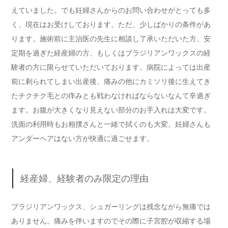
えていました。でも妊婦さんからのお問い合わせがとっても多
く、現在はお受けしております。ただ、少しばかりの条件があ
ります。施術前に主治医の先生に相談し了承いただいた方、安
定期を過ぎた経産婦の方、もしくはブラジリアンワックスの経
験者の方に限らせていただいております。病院によっては出産
前に剃られてしまい出産後、痛みの他にカミソリ後に生えてき
たチクチク毛との痒みとも戦わなければならないなんて辛過ぎ
ます。お腹が大きくなり見えない部分のお手入れは大変です。
洗面の利用時もお相撲さんと一緒で拭くのも大変。妊婦さんも
アンダーヘアはない方が快適に過ごせます。
経産婦、経験者のみ限定の理由
ブラジリアンワックス、シュガーリングは残念ながら無痛では
ありません。痛みを伴いますのでその際に子宮腔が収縮する場