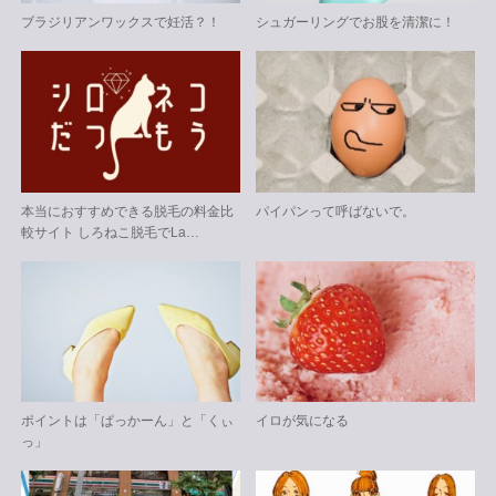
ブラジリアンワックスで妊活？！
シュガーリングでお股を清潔に！
本当におすすめできる脱毛の料金比
パイパンって呼ばないで。
較サイト しろねこ脱毛でLa…
ポイントは「ぱっかーん」と「くぃ
イロが気になる
っ」