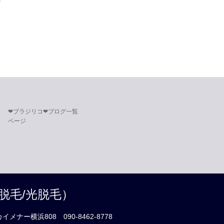
❤︎ブラジリコ❤︎ブログ一覧
ページ
脱毛/光脱毛）
カイメナー横浜808
090-8462-8778